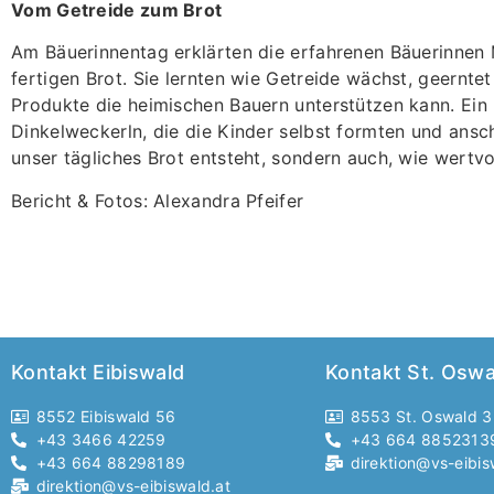
Vom Getreide zum Brot
Am Bäuerinnentag erklärten die erfahrenen Bäuerinnen 
fertigen Brot. Sie lernten wie Getreide wächst, geern
Produkte die heimischen Bauern unterstützen kann. Ein
Dinkelweckerln, die die Kinder selbst formten und ansc
unser tägliches Brot entsteht, sondern auch, wie wertvo
Bericht & Fotos: Alexandra Pfeifer
Kontakt Eibiswald
Kontakt St. Oswa
8552 Eibiswald 56
8553 St. Oswald 
+43 3466 42259
+43 664 8852313
+43 664 88298189
direktion@vs-eibis
direktion@vs-eibiswald.at