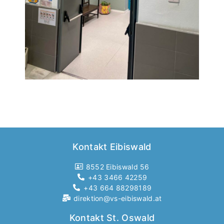
Kontakt Eibiswald
8552 Eibiswald 56
+43 3466 42259
+43 664 88298189
direktion@vs-eibiswald.at
Kontakt St. Oswald